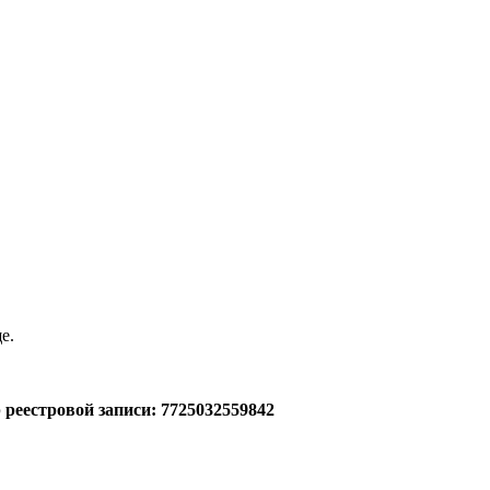
е.
реестровой записи: 7725032559842