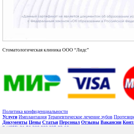
Стоматологическая клиника ООО “Лидс”
Политика конфиденциальности
Услуги
Имплантация
Терапевтическое лечение зубов
Протезир
Документы
Цены
Статьи
Персонал
Отзывы
Вакансии
Конт
8 (4855) 21-56-30
8 902 225-03-16
152912, Ярославская область,